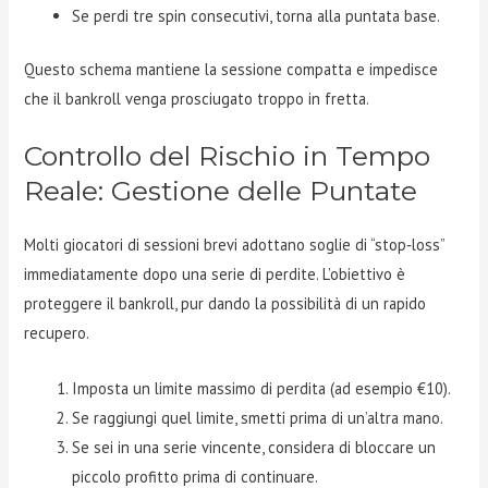
Se perdi tre spin consecutivi, torna alla puntata base.
Questo schema mantiene la sessione compatta e impedisce
che il bankroll venga prosciugato troppo in fretta.
Controllo del Rischio in Tempo
Reale: Gestione delle Puntate
Molti giocatori di sessioni brevi adottano soglie di “stop‑loss”
immediatamente dopo una serie di perdite. L’obiettivo è
proteggere il bankroll, pur dando la possibilità di un rapido
recupero.
Imposta un limite massimo di perdita (ad esempio €10).
Se raggiungi quel limite, smetti prima di un’altra mano.
Se sei in una serie vincente, considera di bloccare un
piccolo profitto prima di continuare.