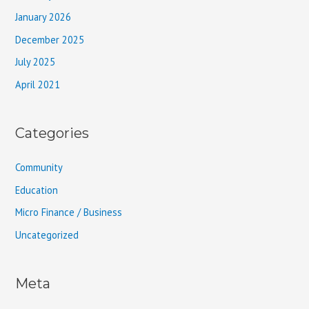
January 2026
December 2025
July 2025
April 2021
Categories
Community
Education
Micro Finance / Business
Uncategorized
Meta