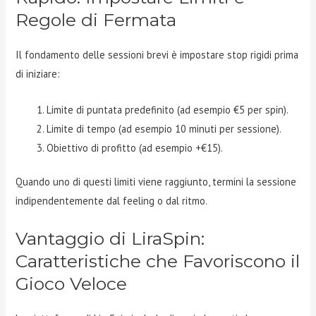
Regole di Fermata
Il fondamento delle sessioni brevi è impostare stop rigidi prima
di iniziare:
Limite di puntata predefinito (ad esempio €5 per spin).
Limite di tempo (ad esempio 10 minuti per sessione).
Obiettivo di profitto (ad esempio +€15).
Quando uno di questi limiti viene raggiunto, termini la sessione
indipendentemente dal feeling o dal ritmo.
Vantaggio di LiraSpin:
Caratteristiche che Favoriscono il
Gioco Veloce