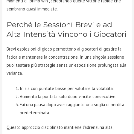
momenti di “primo win”, celebrando quelle vittorie rapide che
sembrano quasi immediate.
Perché le Sessioni Brevi e ad
Alta Intensità Vincono i Giocatori
Brevi esplosioni di gioco permettono ai giocatori di gestire la
fatica e mantenere la concentrazione. In una singola sessione
puoi testare più strategie senza un’esposizione prolungata alla
varianza.
Inizia con puntate basse per valutare la volatilità.
Aumenta la puntata solo dopo vincite consecutive.
Fai una pausa dopo aver raggiunto una soglia di perdita
predeterminata.
Questo approccio disciplinato mantiene l’adrenalina alta,