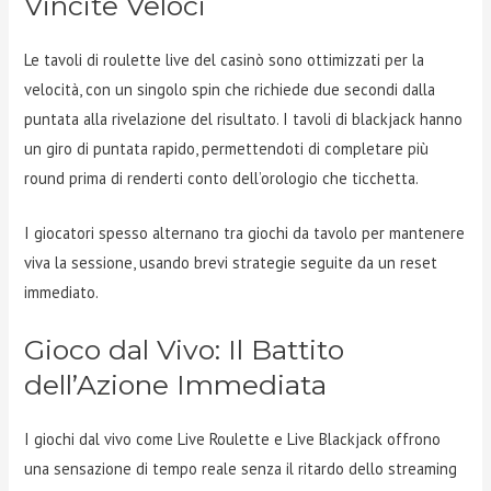
Vincite Veloci
Le tavoli di roulette live del casinò sono ottimizzati per la
velocità, con un singolo spin che richiede due secondi dalla
puntata alla rivelazione del risultato. I tavoli di blackjack hanno
un giro di puntata rapido, permettendoti di completare più
round prima di renderti conto dell’orologio che ticchetta.
I giocatori spesso alternano tra giochi da tavolo per mantenere
viva la sessione, usando brevi strategie seguite da un reset
immediato.
Gioco dal Vivo: Il Battito
dell’Azione Immediata
I giochi dal vivo come Live Roulette e Live Blackjack offrono
una sensazione di tempo reale senza il ritardo dello streaming