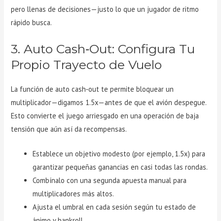
pero llenas de decisiones—justo lo que un jugador de ritmo
rápido busca.
3. Auto Cash‑Out: Configura Tu
Propio Trayecto de Vuelo
La función de auto cash‑out te permite bloquear un
multiplicador—digamos 1.5x—antes de que el avión despegue.
Esto convierte el juego arriesgado en una operación de baja
tensión que aún así da recompensas.
Establece un objetivo modesto (por ejemplo, 1.5x) para
garantizar pequeñas ganancias en casi todas las rondas.
Combínalo con una segunda apuesta manual para
multiplicadores más altos.
Ajusta el umbral en cada sesión según tu estado de
ánimo y bankroll.