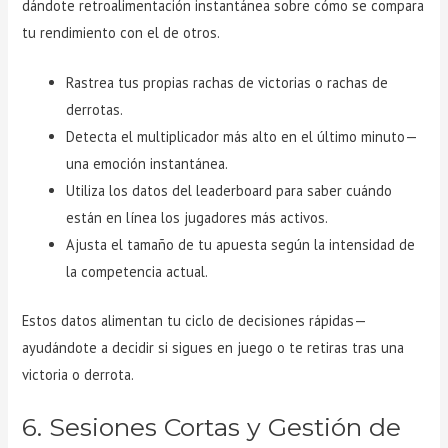
dándote retroalimentación instantánea sobre cómo se compara
tu rendimiento con el de otros.
Rastrea tus propias rachas de victorias o rachas de
derrotas.
Detecta el multiplicador más alto en el último minuto—
una emoción instantánea.
Utiliza los datos del leaderboard para saber cuándo
están en línea los jugadores más activos.
Ajusta el tamaño de tu apuesta según la intensidad de
la competencia actual.
Estos datos alimentan tu ciclo de decisiones rápidas—
ayudándote a decidir si sigues en juego o te retiras tras una
victoria o derrota.
6. Sesiones Cortas y Gestión de