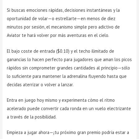
Si buscas emociones rápidas, decisiones instantáneas y la
oportunidad de volar—o estrellarte—en menos de diez
minutos por sesión, el mecanismo simple pero adictivo de
Aviator te hará volver por más aventuras en el cielo.
El bajo coste de entrada ($0.10) y el techo ilimitado de
ganancias lo hacen perfecto para jugadores que aman los picos
rápidos sin comprometer grandes cantidades al principio—sólo
lo suficiente para mantener la adrenalina fluyendo hasta que
decidas aterrizar o volver a lanzar.
Entra en juego hoy mismo y experimenta cómo el ritmo
acelerado puede convertir cada ronda en un vuelo electrizante
a través de la posibilidad.
Empieza a jugar ahora—¡tu próximo gran premio podría estar a