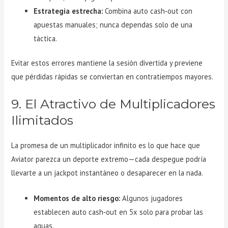
Estrategia estrecha:
Combina auto cash‑out con
apuestas manuales; nunca dependas solo de una
táctica.
Evitar estos errores mantiene la sesión divertida y previene
que pérdidas rápidas se conviertan en contratiempos mayores.
9. El Atractivo de Multiplicadores
Ilimitados
La promesa de un multiplicador infinito es lo que hace que
Aviator parezca un deporte extremo—cada despegue podría
llevarte a un jackpot instantáneo o desaparecer en la nada.
Momentos de alto riesgo:
Algunos jugadores
establecen auto cash‑out en 5x solo para probar las
aguas.